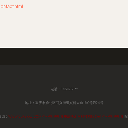
tact.html
电话：1650281**
地址：重庆市渝北区回兴街道兴科大道180号附24号
 2026
WWW.CLFZXKJ.COM
企业管理咨询
重庆洋木河科技有限公司
企业管理咨询
版